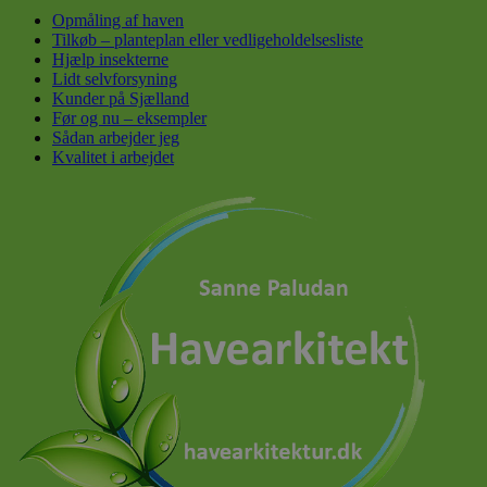
Opmåling af haven
Tilkøb – planteplan eller vedligeholdelsesliste
Hjælp insekterne
Lidt selvforsyning
Kunder på Sjælland
Før og nu – eksempler
Sådan arbejder jeg
Kvalitet i arbejdet