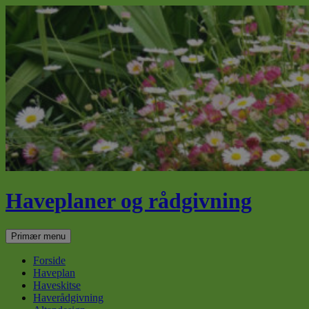
Haveplaner og rådgivning
Søg
Hop
Primær menu
til
indhold
Forside
Haveplan
Haveskitse
Haverådgivning