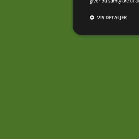
giver du samtykke til 
VIS DETALJER
Absolut nødvendige
Absolut nødvendige cookies
Hjemmesiden kan ikke bruge
Navn
CookieLawInfoConsent
cookielawinfo-
checkbox-necessary