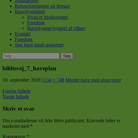
Altandesign
Beboerforeninger og firmaer
Bæredygtighed
Hvad er biodiversitet
Foredrag
Bæredygtigt byggeri af villaer
Kontakt
Foredrag
Stor have totalt renoveret
Søg
efter:
bildtsvej_7_haveplan
10. september 2018
1134 × 748
Mindre have med store træer
Forrige billede
Næste billede
Skriv et svar
Din e-mailadresse vil ikke blive publiceret.
Krævede felter er
markeret med
*
Kommentar
*