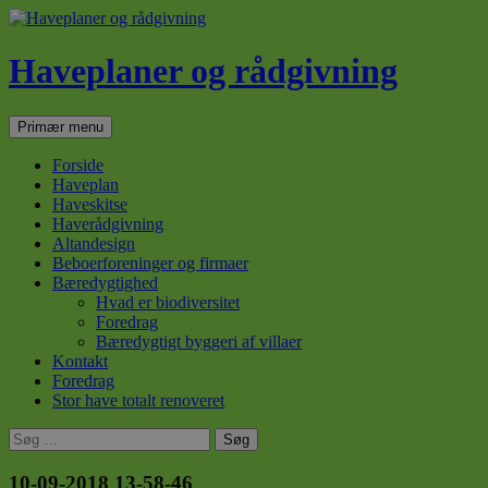
Haveplaner og rådgivning
Søg
Hop
Primær menu
til
indhold
Forside
Haveplan
Haveskitse
Haverådgivning
Altandesign
Beboerforeninger og firmaer
Bæredygtighed
Hvad er biodiversitet
Foredrag
Bæredygtigt byggeri af villaer
Kontakt
Foredrag
Stor have totalt renoveret
Søg
efter:
10-09-2018 13-58-46