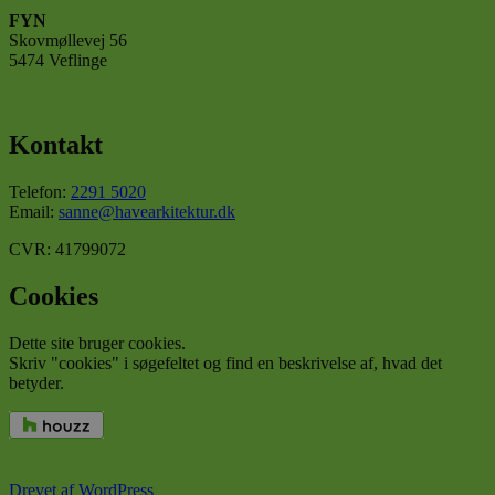
FYN
Funktionalitet
Skovmøllevej 56
5474 Veflinge
Absolut nødvendige cookies muliggør
hjemmesidens grundlæggende funktionalitet såsom
brugerlogin og kontoadministration. Hjemmesiden
kan ikke bruges korrekt uden de absolut
nødvendige cookies.
Kontakt
Udbyder
/
Navn
Udløbsdato
Beskr
Domæne
Telefon:
2291 5020
Email:
sanne@havearkitektur.dk
CookieLawInfoConsent
havearkitektur.dk
1 år
Denn
bruge
CVR: 41799072
gem
brug
samt
Cookies
for c
det a
dom
Dette site bruger cookies.
cookielawinfo-
havearkitektur.dk
1 år
Denn
Skriv "cookies" i søgefeltet og find en beskrivelse af, hvad det
checkbox-necessary
bruge
betyder.
husk
brug
samty
cooki
kate
Google
"Nec
hjem
Drevet af WordPress
Privacy Policy