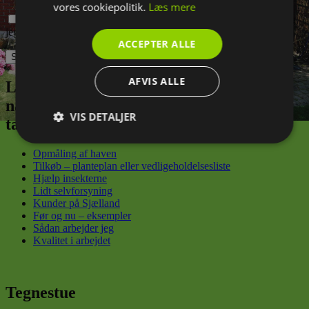
vores cookiepolitik.
Læs mere
Gem mit navn, mail og websted i denne browser til næste gang
jeg kommenterer.
ACCEPTER ALLE
AFVIS ALLE
Lad mig være din have-sherpa, der trygt
navigerer dig fra din første spirende
VIS DETALJER
tanke til din konkrete grønne drøm
Absolut
Ydeevne
Målretning
Opmåling af haven
nødvendige
Tilkøb – planteplan eller vedligeholdelsesliste
Hjælp insekterne
Lidt selvforsyning
Kunder på Sjælland
Funktionalitet
Før og nu – eksempler
Sådan arbejder jeg
Kvalitet i arbejdet
Tegnestue
Absolut nødvendige
Ydeevne
Målretning