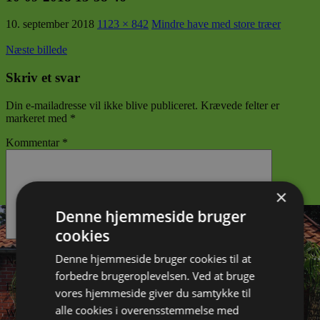
10. september 2018
1123 × 842
Mindre have med store træer
Næste billede
Skriv et svar
Din e-mailadresse vil ikke blive publiceret.
Krævede felter er
markeret med
*
Kommentar
*
×
Denne hjemmeside bruger
cookies
Denne hjemmeside bruger cookies til at
Navn
*
forbedre brugeroplevelsen. Ved at bruge
E-mail
*
vores hjemmeside giver du samtykke til
alle cookies i overensstemmelse med
Websted