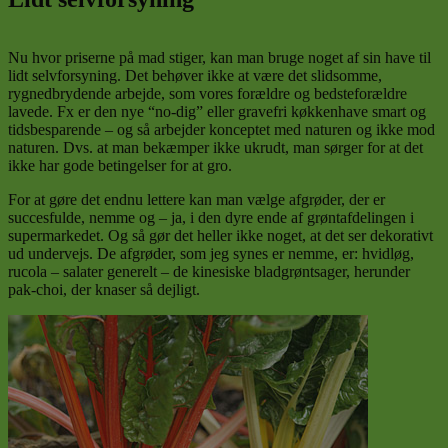
Nu hvor priserne på mad stiger, kan man bruge noget af sin have til
lidt selvforsyning. Det behøver ikke at være det slidsomme,
rygnedbrydende arbejde, som vores forældre og bedsteforældre
lavede. Fx er den nye “no-dig” eller gravefri køkkenhave smart og
tidsbesparende – og så arbejder konceptet med naturen og ikke mod
naturen. Dvs. at man bekæmper ikke ukrudt, man sørger for at det
ikke har gode betingelser for at gro.
For at gøre det endnu lettere kan man vælge afgrøder, der er
succesfulde, nemme og – ja, i den dyre ende af grøntafdelingen i
supermarkedet. Og så gør det heller ikke noget, at det ser dekorativt
ud undervejs. De afgrøder, som jeg synes er nemme, er: hvidløg,
rucola – salater generelt – de kinesiske bladgrøntsager, herunder
pak-choi, der knaser så dejligt.