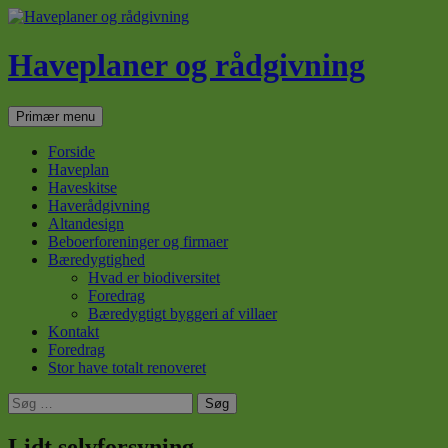
Haveplaner og rådgivning
Søg
Hop
Primær menu
til
indhold
Forside
Haveplan
Haveskitse
Haverådgivning
Altandesign
Beboerforeninger og firmaer
Bæredygtighed
Hvad er biodiversitet
Foredrag
Bæredygtigt byggeri af villaer
Kontakt
Foredrag
Stor have totalt renoveret
Søg
efter:
Lidt selvforsyning