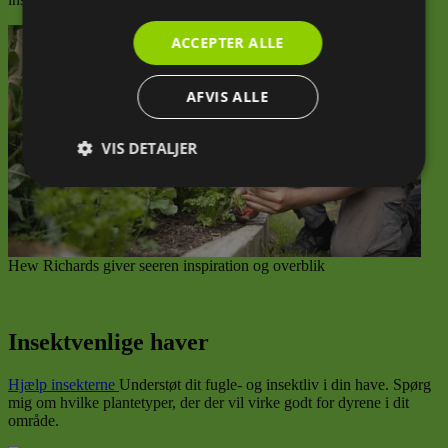
ACCEPTER ALLE
AFVIS ALLE
VIS DETALJER
Absolut
Ydeevne
Målretning
nødvendige
Hew Richards giver seeren inspiration og overblik
Funktionalitet
Insektvenlige haver
Hjælp insekterne
Understøt dit fugle- og insektliv i din have. Spørg
mig om hvilke plantetyper, der der vil virke godt for dyrene i dit
område.
Absolut nødvendige
Ydeevne
Målretning