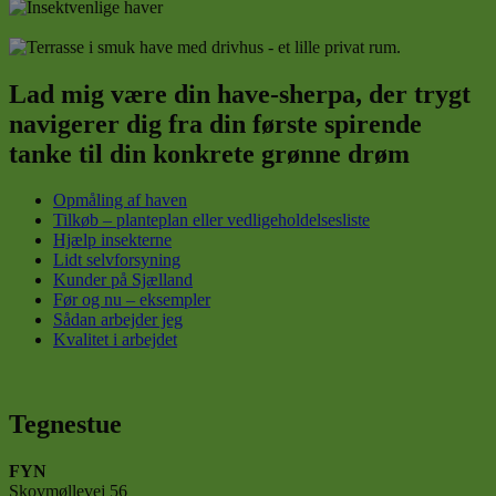
Funktionalitet
Absolut nødvendige cookies muliggør
hjemmesidens grundlæggende funktionalitet såsom
brugerlogin og kontoadministration. Hjemmesiden
Lad mig være din have-sherpa, der trygt
kan ikke bruges korrekt uden de absolut
nødvendige cookies.
navigerer dig fra din første spirende
tanke til din konkrete grønne drøm
Udbyder
/
Navn
Udløbsdato
Beskr
Domæne
CookieLawInfoConsent
havearkitektur.dk
1 år
Denn
Opmåling af haven
bruge
Tilkøb – planteplan eller vedligeholdelsesliste
gem
Hjælp insekterne
brug
Lidt selvforsyning
samt
for c
Kunder på Sjælland
det a
Før og nu – eksempler
dom
Sådan arbejder jeg
Kvalitet i arbejdet
cookielawinfo-
havearkitektur.dk
1 år
Denn
checkbox-necessary
bruge
husk
brug
samty
cooki
Tegnestue
kate
Google
"Nec
hjem
Privacy Policy
FYN
Skovmøllevej 56
viewed_cookie_policy
luxia.photography
1 år
Denn