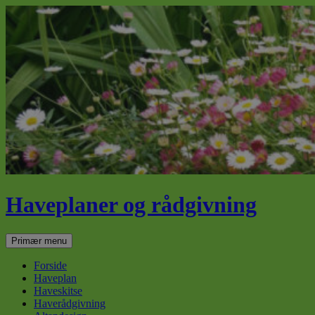
Haveplaner og rådgivning
Søg
Hop
Primær menu
til
indhold
Forside
Haveplan
Haveskitse
Haverådgivning