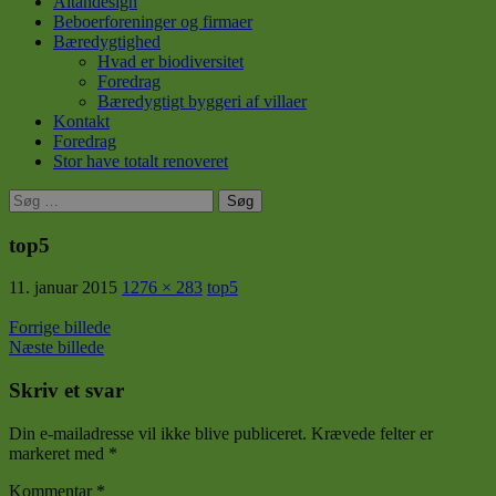
Altandesign
Beboerforeninger og firmaer
Bæredygtighed
Hvad er biodiversitet
Foredrag
Bæredygtigt byggeri af villaer
Kontakt
Foredrag
Stor have totalt renoveret
Søg
efter:
top5
11. januar 2015
1276 × 283
top5
Forrige billede
Næste billede
Skriv et svar
Din e-mailadresse vil ikke blive publiceret.
Krævede felter er
markeret med
*
Kommentar
*