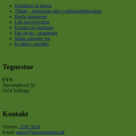
Opmåling af haven
Tilkøb – planteplan eller vedligeholdelsesliste
Hjælp insekterne
Lidt selvforsyning
Kunder på Sjælland
Før og nu – eksempler
Sådan arbejder jeg
Kvalitet i arbejdet
Tegnestue
FYN
Skovmøllevej 56
5474 Veflinge
Kontakt
Telefon:
2291 5020
Email:
sanne@havearkitektur.dk