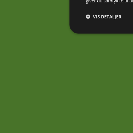
giver du samtykke til 
VIS DETALJER
Absolut nødvendige
Absolut nødvendige cookies
Hjemmesiden kan ikke bruge
Navn
CookieLawInfoConsent
cookielawinfo-
checkbox-necessary