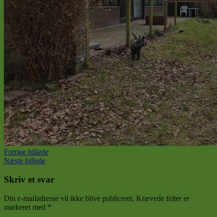
Forrige billede
Næste billede
Skriv et svar
Din e-mailadresse vil ikke blive publiceret.
Krævede felter er
markeret med
*