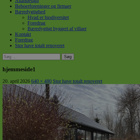
Altandesign
Beboerforeninger og firmaer
Bæredygtighed
Hvad er biodiversitet
Foredrag
Bæredygtigt byggeri af villaer
Kontakt
Foredrag
Stor have totalt renoveret
Søg
efter:
hjemmeside1
20. april 2026
640 × 480
Stor have totalt renoveret