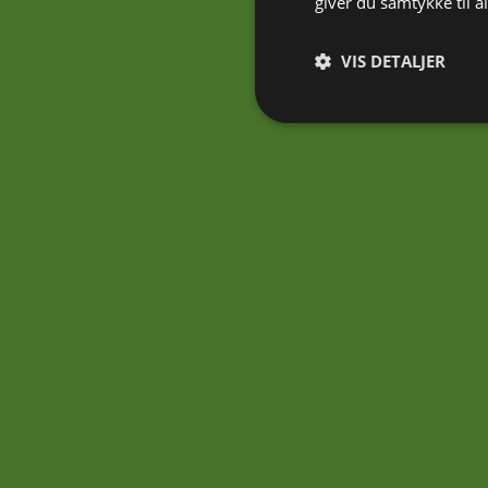
giver du samtykke til 
VIS DETALJER
Absolut nødvendige
Absolut nødvendige cookies
Hjemmesiden kan ikke bruge
Navn
CookieLawInfoConsent
cookielawinfo-
checkbox-necessary