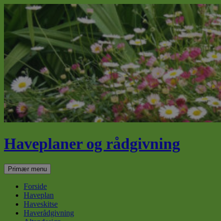
Haveplaner og rådgivning
Søg
Hop
Primær menu
til
indhold
Forside
Haveplan
Haveskitse
Haverådgivning