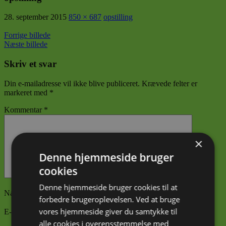
28. september 2015
850 × 687
opstilling
Forrige billede
Næste billede
Skriv et svar
Din e-mailadresse vil ikke blive publiceret.
Krævede felter er
markeret med
*
Kommentar
*
×
Denne hjemmeside bruger
cookies
Denne hjemmeside bruger cookies til at
Navn
*
forbedre brugeroplevelsen. Ved at bruge
vores hjemmeside giver du samtykke til
E-mail
*
alle cookies i overensstemmelse med