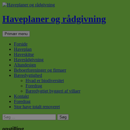
Haveplaner og rådgivning
Søg
Hop
Primær menu
til
indhold
Forside
Haveplan
Haveskitse
Haverådgivning
Altandesign
Beboerforeninger og firmaer
Bæredygtighed
Hvad er biodiversitet
Foredrag
Bæredygtigt byggeri af villaer
Kontakt
Foredrag
Stor have totalt renoveret
Søg
efter:
opstilling