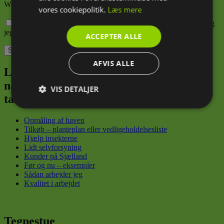
Websted
vores cookiepolitik.
Læs mere
Gem mit navn, mail og websted i denne browser til næste gang
jeg kommenterer.
ACCEPTER ALLE
AFVIS ALLE
Lad mig være din have-sherpa, der trygt
navigerer dig fra din første spirende
VIS DETALJER
tanke til din konkrete grønne drøm
Absolut
Ydeevne
Målretning
nødvendige
Opmåling af haven
Tilkøb – planteplan eller vedligeholdelsesliste
Hjælp insekterne
Lidt selvforsyning
Funktionalitet
Kunder på Sjælland
Før og nu – eksempler
Sådan arbejder jeg
Kvalitet i arbejdet
Tegnestue