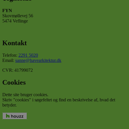
Absolut nødvendige
Ydeevne
Målretning
Funktionalitet
FYN
Skovmøllevej 56
Absolut nødvendige cookies muliggør
5474 Veflinge
hjemmesidens grundlæggende funktionalitet såsom
brugerlogin og kontoadministration. Hjemmesiden
kan ikke bruges korrekt uden de absolut
nødvendige cookies.
Kontakt
Udbyder
/
Navn
Udløbsdato
Beskr
Domæne
Telefon:
2291 5020
Email:
sanne@havearkitektur.dk
CookieLawInfoConsent
havearkitektur.dk
1 år
Denn
bruge
gem
CVR: 41799072
brug
samt
for c
Cookies
det a
dom
Dette site bruger cookies.
cookielawinfo-
havearkitektur.dk
1 år
Denn
Skriv "cookies" i søgefeltet og find en beskrivelse af, hvad det
checkbox-necessary
bruge
betyder.
husk
brug
samty
cooki
kate
Google
"Nec