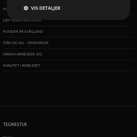
VIS DETALJER
HJÆLP INSEKTERNE
Absolut
Ydeevne
Målretning
LIDT SELVFORSYNING
nødvendige
KUNDER PÅ SJÆLLAND
FØR OG NU – EKSEMPLER
Funktionalitet
SÅDAN ARBEJDER JEG
KVALITET I ARBEJDET
Absolut nødvendige
Ydeevne
Målretning
Funktionalitet
Absolut nødvendige cookies muliggør
hjemmesidens grundlæggende funktionalitet såsom
brugerlogin og kontoadministration. Hjemmesiden
TEGNESTUE
kan ikke bruges korrekt uden de absolut
nødvendige cookies.