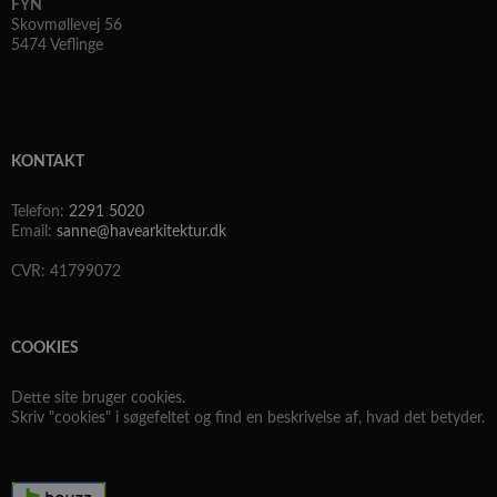
FYN
Udbyder
/
Navn
Udløbsdato
Beskr
Skovmøllevej 56
Domæne
5474 Veflinge
CookieLawInfoConsent
havearkitektur.dk
1 år
Denn
bruge
gem
brug
samt
for c
det a
KONTAKT
dom
cookielawinfo-
havearkitektur.dk
1 år
Denn
Telefon:
2291 5020
checkbox-necessary
bruge
Email:
sanne@havearkitektur.dk
husk
brug
samty
CVR: 41799072
cooki
kate
Google
"Nec
hjem
Privacy Policy
COOKIES
viewed_cookie_policy
luxia.photography
1 år
Denn
havearkitektur.dk
bruge
regis
Dette site bruger cookies.
en b
Skriv "cookies" i søgefeltet og find en beskrivelse af, hvad det betyder.
accep
brug
cook
hjem