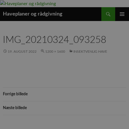
Søg
Haveplaner og rådgivning
HOP
PRIMÆ
TIL
MENU
INDHOLD
IMG_20210324_093258
19. AUGUST 2022
1200 × 1600
INSEKTVENLIG HAVE
Forrige billede
Næste billede