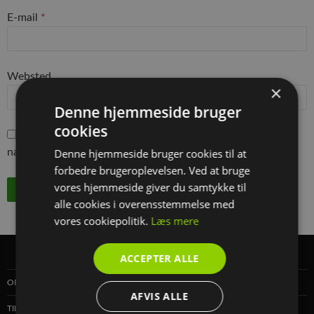
E-mail
*
Websted
×
Denne hjemmeside bruger
cookies
Gem mit navn, mail og websted i denne browser til
næste gang jeg kommenterer.
Denne hjemmeside bruger cookies til at
forbedre brugeroplevelsen. Ved at bruge
vores hjemmeside giver du samtykke til
alle cookies i overensstemmelse med
vores cookiepolitik.
Læs mere
ACCEPTER ALLE
OPMÅLING AF HAVEN
AFVIS ALLE
TILKØB – PLANTEPLAN ELLER VEDLIGEHOLDELSESLISTE