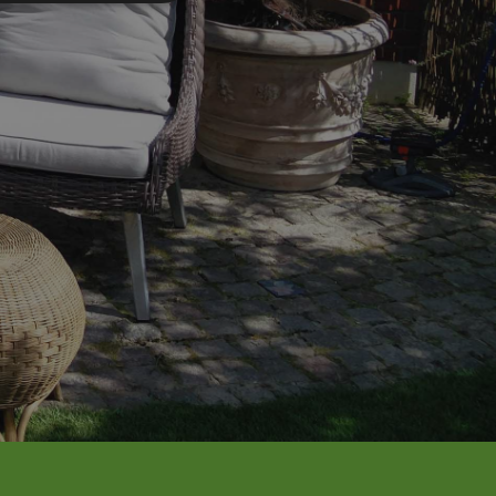
nktionalitet
ontoadministration.
ns samtykkestatus
 samtykke til
siden.
en bruger har
en.