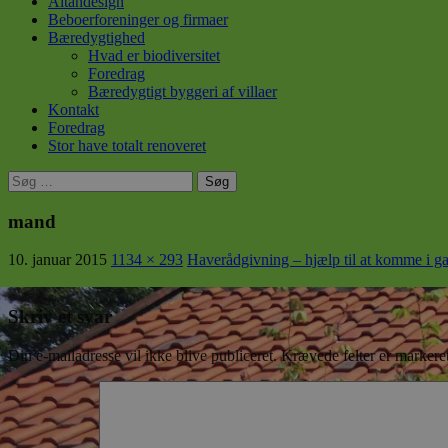
Altandesign
Beboerforeninger og firmaer
Bæredygtighed
Hvad er biodiversitet
Foredrag
Bæredygtigt byggeri af villaer
Kontakt
Foredrag
Stor have totalt renoveret
Søg
efter:
mand
10. januar 2015
1134 × 293
Haverådgivning – hjælp til at komme i g
Skriv et svar
Din e-mailadresse vil ikke blive publiceret.
Krævede felter er marker