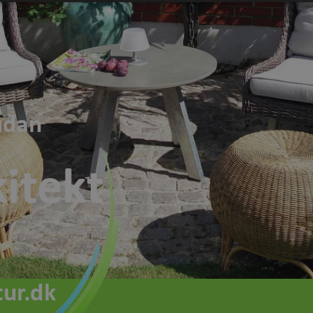
ndige
Ydeevne
Målretning
Fu
Absolut nødvendige
Ydeevne
Målretning
Funktionalitet
ookies muliggør hjemmesidens grundlæggende funktionalitet såsom brugerlogin og k
 bruges korrekt uden de absolut nødvendige cookies.
Udbyder
/
Udløbsdato
Beskrivelse
Domæne
ent
havearkitektur.dk
1 år
Denne cookie bruges til at gemme brugere
for cookies på det aktuelle domæne.
havearkitektur.dk
1 år
Denne cookie bruges til at huske brugerens
y
cookies i kategorien "Necessary" på hjemme
cy
luxia.photography
1 år
Denne cookie bruges til at registrere, hvis 
havearkitektur.dk
accepteret brugen af cookies på hjemmesid
oogle Privacy Policy
Udbyder
/
Udløbsdato
Beskrivelse