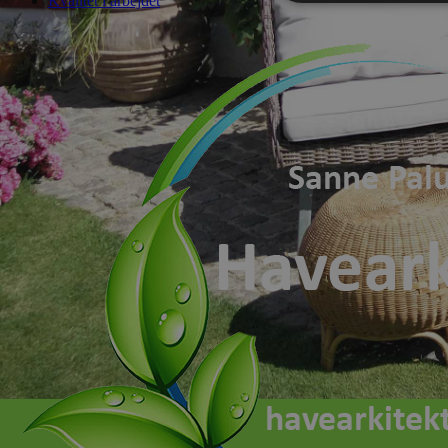
Kvalitet i arbejdet
Absolut nødve
Absolut nødvendige c
Hjemmesiden kan ikke
Navn
CookieLawInfoCons
cookielawinfo-
checkbox-necessar
viewed_cookie_poli
G
Navn