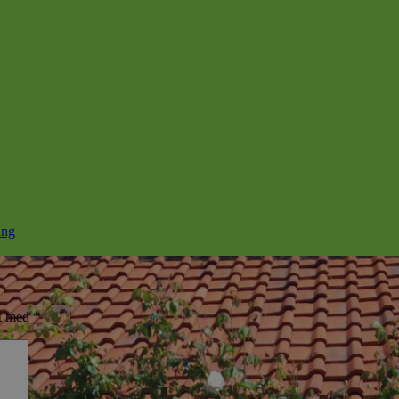
ang
et med
*