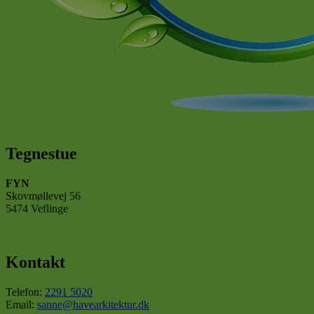
Navn
Udby
Navn
cookielawinfo-
Dom
checkbox-non-
_ga_SHW14JSSB0
necessary
_gcl_au
Goog
.have
_ga
test_cookie
Goog
.doub
IDE
Goog
.doub
Tegnestue
FYN
Skovmøllevej 56
5474 Veflinge
Kontakt
Telefon:
2291 5020
Email:
sanne@havearkitektur.dk