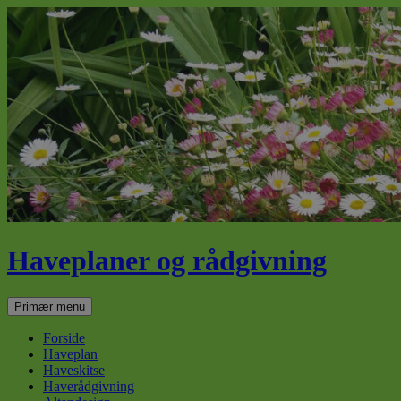
Haveplaner og rådgivning
Søg
Hop
Primær menu
til
indhold
Forside
Haveplan
Haveskitse
Haverådgivning