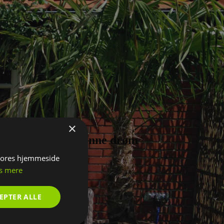
×
il din konkrete grønne drøm
 vores hjemmeside
s mere
EPTER ALLE