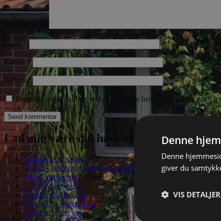
Kommentar
*
Navn
*
E-mail
*
Websted
Gem mit navn, mail og websted i denne browser til næste gang j
Lad mig være din have-sherpa, der trygt na
Denne hjem
Denne hjemmeside
Opmåling af haven
giver du samtykke
Tilkøb – planteplan eller vedligeholdelsesliste
Hjælp insekterne
Lidt selvforsyning
VIS DETALJER
Kunder på Sjælland
Før og nu – eksempler
Sådan arbejder jeg