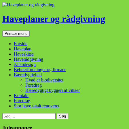
Haveplaner og rådgivning
Søg
Hop
Primær menu
til
indhold
Forside
Haveplan
Haveskitse
Haverådgivning
Altandesign
Beboerforeninger og firmaer
Bæredygtighed
Hvad er biodiversitet
Foredrag
Bæredygtigt byggeri af villaer
Kontakt
Foredrag
Stor have totalt renoveret
Søg
efter:
Juleannonce