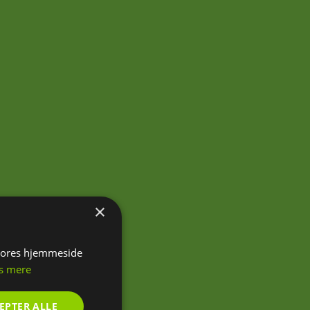
×
 vores hjemmeside
s mere
EPTER ALLE