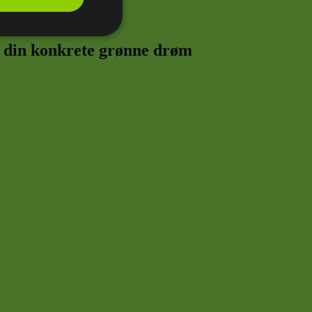
nktionalitet
il din konkrete grønne drøm
ontoadministration.
ns samtykkestatus
 samtykke til
siden.
en bruger har
en.