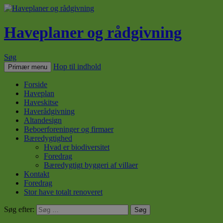
Haveplaner og rådgivning
Søg
Hop til indhold
Primær menu
Forside
Haveplan
Haveskitse
Haverådgivning
Altandesign
Beboerforeninger og firmaer
Bæredygtighed
Hvad er biodiversitet
Foredrag
Bæredygtigt byggeri af villaer
Kontakt
Foredrag
Stor have totalt renoveret
Søg efter: