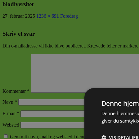
biodiversitet
27. februar 2025
1236 × 691
Foredrag
Skriv et svar
Din e-mailadresse vil ikke blive publiceret.
Krævede felter er marker
Kommentar
*
Denne hjem
Navn
*
Denne hjemmeside
E-mail
*
giver du samtykke
Websted
Gem mit navn, mail og websted i denne browser til næste gang j
VIS DETALJER