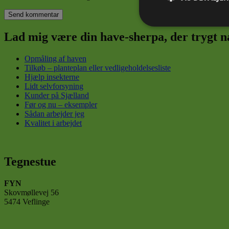
Absolut nødve
Lad mig være din have-sherpa, der trygt na
Opmåling af haven
Tilkøb – planteplan eller vedligeholdelsesliste
Hjælp insekterne
Lidt selvforsyning
Kunder på Sjælland
Før og nu – eksempler
Sådan arbejder jeg
Absolut nødvendige c
Kvalitet i arbejdet
Hjemmesiden kan ikke
Navn
Tegnestue
CookieLawInfoCons
FYN
cookielawinfo-
Skovmøllevej 56
checkbox-necessar
5474 Veflinge
viewed_cookie_poli