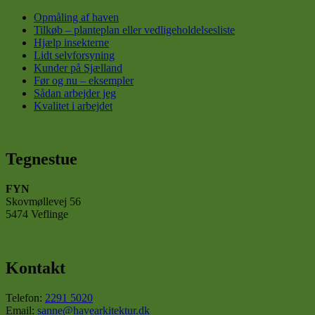
Navn
Opmåling af haven
Tilkøb – planteplan eller vedligeholdelsesliste
CookieLawInfoCons
Hjælp insekterne
Lidt selvforsyning
Kunder på Sjælland
cookielawinfo-
checkbox-necessar
Før og nu – eksempler
Sådan arbejder jeg
viewed_cookie_poli
Kvalitet i arbejdet
G
Tegnestue
Navn
Navn
Udby
Navn
cookielawinfo-
Dom
FYN
checkbox-non-
_ga_SHW14JSSB0
Skovmøllevej 56
necessary
_gcl_au
Goog
5474 Veflinge
.have
_ga
test_cookie
Goog
.doub
Kontakt
IDE
Goog
.doub
Telefon:
2291 5020
Email:
sanne@havearkitektur.dk