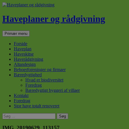
Haveplaner og rådgivning
Søg
Hop
Primær menu
til
indhold
Forside
Haveplan
Haveskitse
Haverådgivning
Altandesign
Beboerforeninger og firmaer
Bæredygtighed
Hvad er biodiversitet
Foredrag
Bæredygtigt byggeri af villaer
Kontakt
Foredrag
Stor have totalt renoveret
Søg
efter:
IMG_20190629_113157