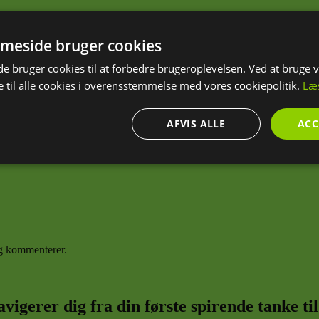
et med
*
meside bruger cookies
 bruger cookies til at forbedre brugeroplevelsen. Ved at bruge
 til alle cookies i overensstemmelse med vores cookiepolitik.
Læ
AFVIS ALLE
ACC
ndige
Ydeevne
Målretning
Fu
eg kommenterer.
Absolut nødvendige
Ydeevne
Målretning
Funktionalitet
ookies muliggør hjemmesidens grundlæggende funktionalitet såsom brugerlogin og k
vigerer dig fra din første spirende tanke t
 bruges korrekt uden de absolut nødvendige cookies.