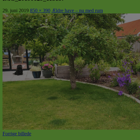
29. juni 2019
850 × 390
Ældre have – nu med rum
Forrige billede