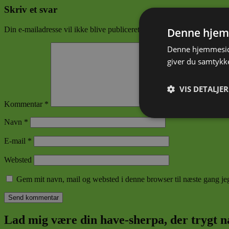
Skriv et svar
Din e-mailadresse vil ikke blive publiceret.
Krævede felter er marker
Denne hjem
Denne hjemmeside
giver du samtykke
VIS DETALJER
Kommentar
*
Absolut nødve
Navn
*
E-mail
*
Websted
Gem mit navn, mail og websted i denne browser til næste gang j
Absolut nødvendige c
Lad mig være din have-sherpa, der trygt na
Hjemmesiden kan ikke