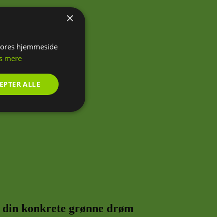
×
 vores hjemmeside
s mere
EPTER ALLE
nktionalitet
ontoadministration.
il din konkrete grønne drøm