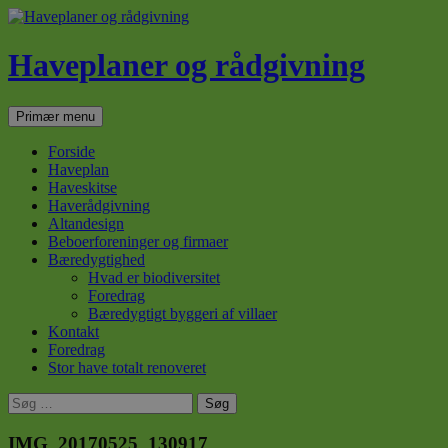
Haveplaner og rådgivning
Søg
Hop
Primær menu
til
indhold
Forside
Haveplan
Haveskitse
Haverådgivning
Altandesign
Beboerforeninger og firmaer
Bæredygtighed
Hvad er biodiversitet
Foredrag
Bæredygtigt byggeri af villaer
Kontakt
Foredrag
Stor have totalt renoveret
Søg
efter:
IMG_20170525_130917