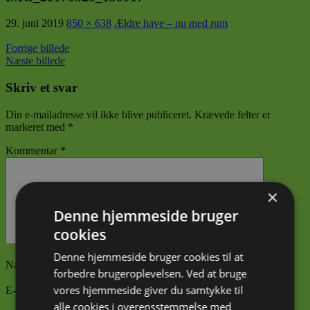
29. juni 2019
850 × 638
Ældre have – nu med rum
Forrige billede
Næste billede
Skriv et svar
Din e-mailadresse vil ikke blive publiceret.
Krævede felter er
markeret med
*
Kommentar
*
×
Denne hjemmeside bruger
cookies
Denne hjemmeside bruger cookies til at
Navn
*
forbedre brugeroplevelsen. Ved at bruge
vores hjemmeside giver du samtykke til
E-mail
*
alle cookies i overensstemmelse med