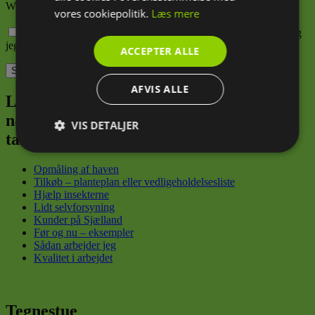
Websted
vores cookiepolitik.
Læs mere
Gem mit navn, mail og websted i denne browser til næste gang
jeg kommenterer.
ACCEPTER ALLE
AFVIS ALLE
Lad mig være din have-sherpa, der trygt
navigerer dig fra din første spirende
VIS DETALJER
tanke til din konkrete grønne drøm
Absolut
Ydeevne
Målretning
nødvendige
Opmåling af haven
Tilkøb – planteplan eller vedligeholdelsesliste
Hjælp insekterne
Lidt selvforsyning
Funktionalitet
Kunder på Sjælland
Før og nu – eksempler
Sådan arbejder jeg
Kvalitet i arbejdet
Tegnestue