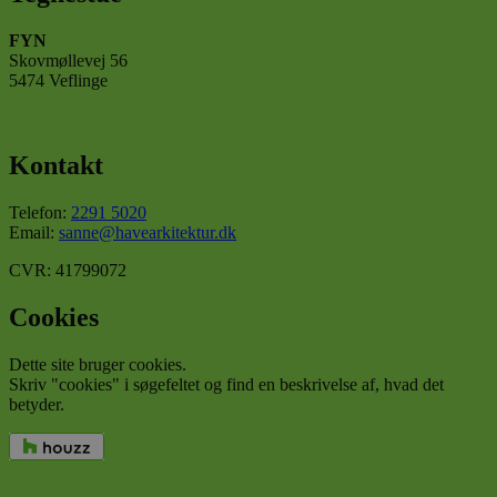
Absolut nødvendige
Ydeevne
Målretning
Funktionalitet
FYN
Skovmøllevej 56
Absolut nødvendige cookies muliggør
5474 Veflinge
hjemmesidens grundlæggende funktionalitet såsom
brugerlogin og kontoadministration. Hjemmesiden
kan ikke bruges korrekt uden de absolut
nødvendige cookies.
Kontakt
Udbyder
/
Navn
Udløbsdato
Beskr
Domæne
Telefon:
2291 5020
Email:
sanne@havearkitektur.dk
CookieLawInfoConsent
havearkitektur.dk
1 år
Denn
bruge
gem
CVR: 41799072
brug
samt
for c
Cookies
det a
dom
Dette site bruger cookies.
cookielawinfo-
havearkitektur.dk
1 år
Denn
Skriv "cookies" i søgefeltet og find en beskrivelse af, hvad det
checkbox-necessary
bruge
betyder.
husk
brug
samty
cooki
kate
Google
"Nec