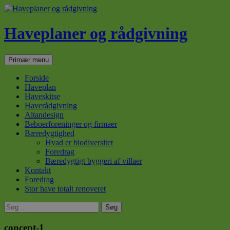
Haveplaner og rådgivning
Søg
Hop
Primær menu
til
indhold
Forside
Haveplan
Haveskitse
Haverådgivning
Altandesign
Beboerforeninger og firmaer
Bæredygtighed
Hvad er biodiversitet
Foredrag
Bæredygtigt byggeri af villaer
Kontakt
Foredrag
Stor have totalt renoveret
Søg
efter:
concept-1