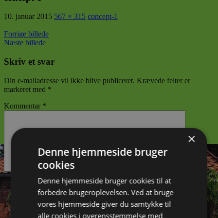
10. januar 2015
567 × 315
concept-1
Forrige billede
Næste billede
Skriv et svar
Din e-mailadresse vil ikke blive publiceret.
Krævede felter er
markeret med
*
Kommentar
*
×
Denne hjemmeside bruger
cookies
Denne hjemmeside bruger cookies til at
Navn
*
forbedre brugeroplevelsen. Ved at bruge
vores hjemmeside giver du samtykke til
E-mail
*
alle cookies i overensstemmelse med