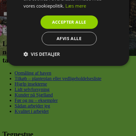
Websted
vores cookiepolitik.
Læs mere
Gem mit navn, mail og websted i denne browser til næste gang
jeg kommenterer.
ACCEPTER ALLE
AFVIS ALLE
Lad mig være din have-sherpa, der trygt
navigerer dig fra din første spirende
VIS DETALJER
tanke til din konkrete grønne drøm
Absolut
Ydeevne
Målretning
nødvendige
Opmåling af haven
Tilkøb – planteplan eller vedligeholdelsesliste
Hjælp insekterne
Lidt selvforsyning
Funktionalitet
Kunder på Sjælland
Før og nu – eksempler
Sådan arbejder jeg
Kvalitet i arbejdet
Tegnestue