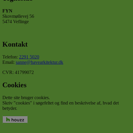
Absolut nødvendige
Ydeevne
Målretning
Funktionalitet
FYN
Skovmøllevej 56
Absolut nødvendige cookies muliggør
5474 Veflinge
hjemmesidens grundlæggende funktionalitet såsom
brugerlogin og kontoadministration. Hjemmesiden
kan ikke bruges korrekt uden de absolut
nødvendige cookies.
Kontakt
Udbyder
/
Navn
Udløbsdato
Beskr
Domæne
Telefon:
2291 5020
Email:
sanne@havearkitektur.dk
CookieLawInfoConsent
havearkitektur.dk
1 år
Denn
bruge
gem
CVR: 41799072
brug
samt
for c
Cookies
det a
dom
Dette site bruger cookies.
cookielawinfo-
havearkitektur.dk
1 år
Denn
Skriv "cookies" i søgefeltet og find en beskrivelse af, hvad det
checkbox-necessary
bruge
betyder.
husk
brug
samty
cooki
kate
Google
"Nec