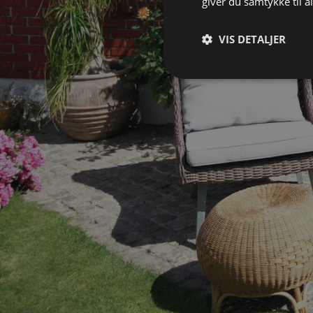
giver du samtykke til 
VIS DETALJER
Absolut nødvendige
Absolut nødvendige cookies
Hjemmesiden kan ikke bruge
Navn
CookieLawInfoConsent
cookielawinfo-
checkbox-necessary