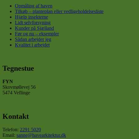
Opmåling af haven
Tilkøb – planteplan eller vedligeholdelsesliste
Hjælp insekterne
Lidt selvforsyning
Kunder på Sjælland
Før og nu – eksempler
Sådan arbejder jeg
Kvalitet i arbejdet
Tegnestue
FYN
Skovmøllevej 56
5474 Veflinge
Kontakt
Telefon:
2291 5020
Email:
sanne@havearkitektur.dk