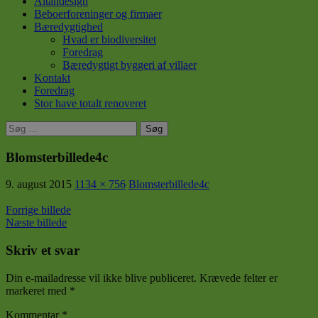
Altandesign
Beboerforeninger og firmaer
Bæredygtighed
Hvad er biodiversitet
Foredrag
Bæredygtigt byggeri af villaer
Kontakt
Foredrag
Stor have totalt renoveret
Søg
efter:
Blomsterbillede4c
9. august 2015
1134 × 756
Blomsterbillede4c
Forrige billede
Næste billede
Skriv et svar
Din e-mailadresse vil ikke blive publiceret.
Krævede felter er
markeret med
*
Kommentar
*