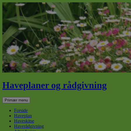
Haveplaner og rådgivning
Søg
Hop
Primær menu
til
indhold
Forside
Haveplan
Haveskitse
Haverådgivning