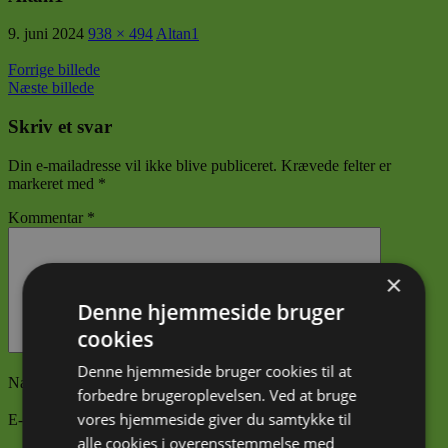
9. juni 2024
938 × 494
Altan1
Forrige billede
Næste billede
Skriv et svar
Din e-mailadresse vil ikke blive publiceret.
Krævede felter er
markeret med
*
Kommentar
*
×
Denne hjemmeside bruger
cookies
Denne hjemmeside bruger cookies til at
Navn
*
forbedre brugeroplevelsen. Ved at bruge
vores hjemmeside giver du samtykke til
E-mail
*
alle cookies i overensstemmelse med