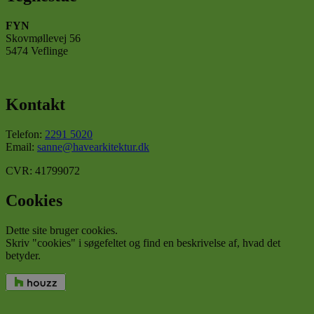
Absolut nødvendige
Ydeevne
Målretning
Funktionalitet
FYN
Skovmøllevej 56
Absolut nødvendige cookies muliggør
5474 Veflinge
hjemmesidens grundlæggende funktionalitet såsom
brugerlogin og kontoadministration. Hjemmesiden
kan ikke bruges korrekt uden de absolut
nødvendige cookies.
Kontakt
Udbyder
/
Navn
Udløbsdato
Beskr
Domæne
Telefon:
2291 5020
Email:
sanne@havearkitektur.dk
CookieLawInfoConsent
havearkitektur.dk
1 år
Denn
bruge
gem
CVR: 41799072
brug
samt
for c
Cookies
det a
dom
Dette site bruger cookies.
cookielawinfo-
havearkitektur.dk
1 år
Denn
Skriv "cookies" i søgefeltet og find en beskrivelse af, hvad det
checkbox-necessary
bruge
betyder.
husk
brug
samty
cooki
kate
Google
"Nec