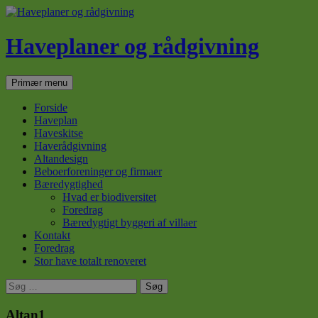
Haveplaner og rådgivning
Søg
Hop
Primær menu
til
indhold
Forside
Haveplan
Haveskitse
Haverådgivning
Altandesign
Beboerforeninger og firmaer
Bæredygtighed
Hvad er biodiversitet
Foredrag
Bæredygtigt byggeri af villaer
Kontakt
Foredrag
Stor have totalt renoveret
Søg
efter:
Altan1