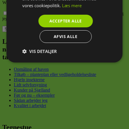
Websted
vores cookiepolitik.
Læs mere
Gem mit navn, mail og websted i denne browser til næste gang
jeg kommenterer.
ACCEPTER ALLE
AFVIS ALLE
Lad mig være din have-sherpa, der trygt
navigerer dig fra din første spirende
VIS DETALJER
tanke til din konkrete grønne drøm
Absolut
Ydeevne
Målretning
nødvendige
Opmåling af haven
Tilkøb – planteplan eller vedligeholdelsesliste
Hjælp insekterne
Lidt selvforsyning
Funktionalitet
Kunder på Sjælland
Før og nu – eksempler
Sådan arbejder jeg
Kvalitet i arbejdet
Tegnestue