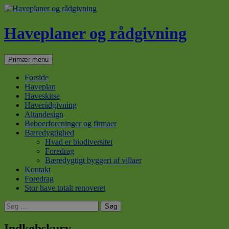
Haveplaner og rådgivning
Søg
Hop
Primær menu
til
indhold
Forside
Haveplan
Haveskitse
Haverådgivning
Altandesign
Beboerforeninger og firmaer
Bæredygtighed
Hvad er biodiversitet
Foredrag
Bæredygtigt byggeri af villaer
Kontakt
Foredrag
Stor have totalt renoveret
Søg
efter:
Indkøbskurv