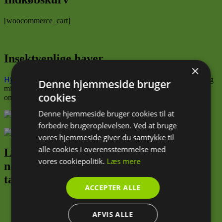
[woocommerce_cart]
Insektvenlige haver
×
Hjælp insekterne
Understøt dit fugle- og insektliv i din have. Spørg
Denne hjemmeside bruger
mig om hvilke plantetyper, der der vil virke godt for dyrene i dit
cookies
område.
Denne hjemmeside bruger cookies til at
forbedre brugeroplevelsen. Ved at bruge
vores hjemmeside giver du samtykke til
alle cookies i overensstemmelse med
Lad mig være din have-sherpa, der trygt
vores cookiepolitik.
Læs mere
navigerer dig fra din første spirende
tanke til din konkrete grønne drøm
ACCEPTER ALLE
Opmåling af haven
Tilkøb – planteplan eller vedligeholdelsesliste
AFVIS ALLE
Hjælp insekterne